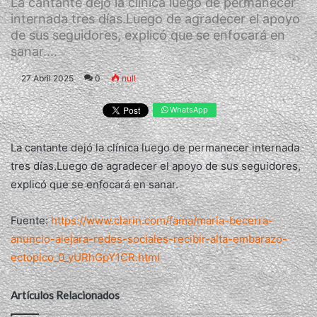
La cantante dejó la clínica luego de permanecer
internada tres días.Luego de agradecer el apoyo
de sus seguidores, explicó que se enfocará en
sanar....
27 Abril 2025
0
null
WhatsApp
La cantante dejó la clínica luego de permanecer internada
tres días.Luego de agradecer el apoyo de sus seguidores,
explicó que se enfocará en sanar.
Fuente:
https://www.clarin.com/fama/maria-becerra-
anuncio-alejara-redes-sociales-recibir-alta-embarazo-
ectopico_0_yURhGpY1CR.html
Artículos Relacionados