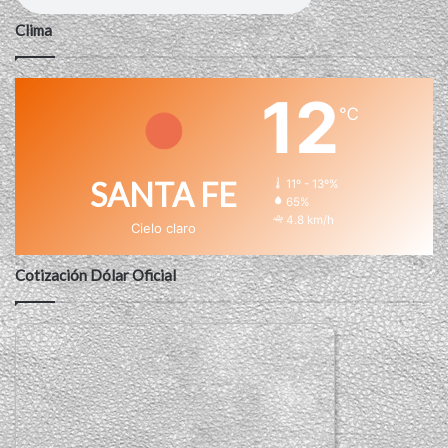
Clima
12
℃
SANTA FE
11º - 13º%
65%
4.8 km/h
Cielo claro
Cotización Dólar Oficial