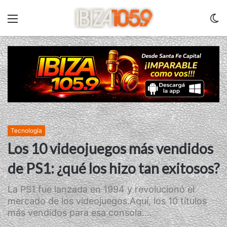
Menu
C
m
Tecnología
Los 10 videojuegos más vendidos
de PS1: ¿qué los hizo tan exitosos?
La PS1 fue lanzada en 1994 y revolucionó el
mercado de los videojuegos.Aquí, los 10 títulos
más vendidos para esa consola....