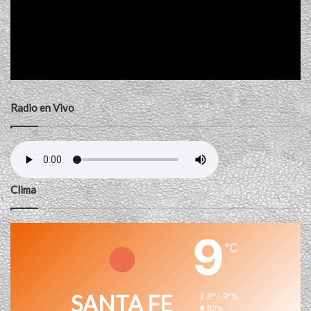
Radio en Vivo
Clima
9
℃
SANTA FE
8º - 9º%
82%