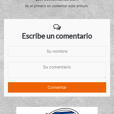
Se el primero en comentar este artículo.
Escribe un comentario
S
u
n
S
o
u
m
c
b
o
r
m
e
e
n
t
a
r