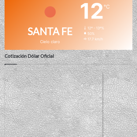
12
℃
SANTA FE
12º - 13º%
50%
17.7 km/h
Cielo claro
Cotización Dólar Oficial