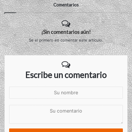
Comentarios
¡Sin comentarios aún!
Se el primero en comentar este artículo.
Escribe un comentario
S
u
n
S
o
u
m
c
b
o
r