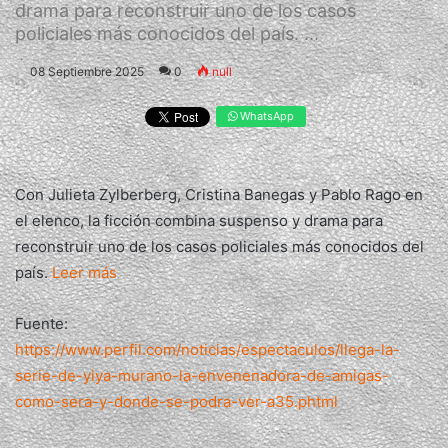
drama para reconstruir uno de los casos
policiales más conocidos del país. ...
08 Septiembre 2025
0
null
WhatsApp
Con Julieta Zylberberg, Cristina Banegas y Pablo Rago en
el elenco, la ficción combina suspenso y drama para
reconstruir uno de los casos policiales más conocidos del
país.
Leer más
Fuente:
https://www.perfil.com/noticias/espectaculos/llega-la-
serie-de-yiya-murano-la-envenenadora-de-amigas-
como-sera-y-donde-se-podra-ver-a35.phtml