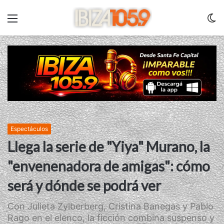
Menu
C
m
Espectáculos
Llega la serie de "Yiya" Murano, la
"envenenadora de amigas": cómo
será y dónde se podrá ver
Con Julieta Zylberberg, Cristina Banegas y Pablo
Rago en el elenco, la ficción combina suspenso y