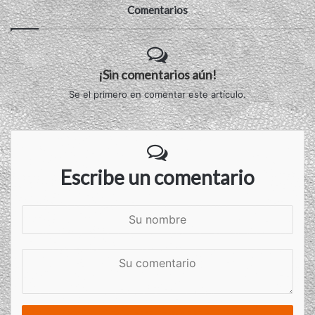
Comentarios
¡Sin comentarios aún!
Se el primero en comentar este artículo.
Escribe un comentario
S
u
n
S
o
u
m
c
b
o
r
m