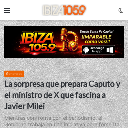
Menu
C
m
Generales
La sorpresa que prepara Caputo y
el ministro de X que fascina a
Javier Milei
Mientras confronta con el periodismo, el
Gobierno trabaja en una iniciativa para fomentar