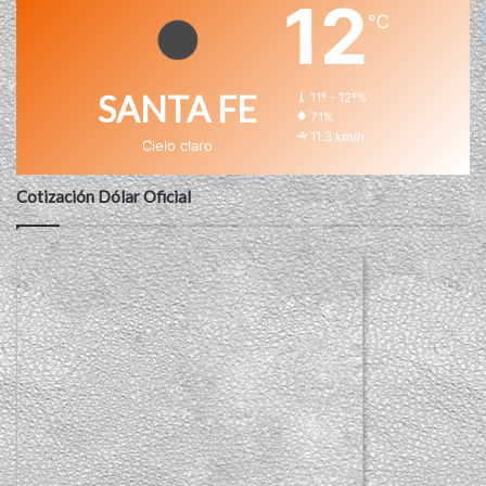
12
℃
SANTA FE
11º - 12º%
71%
11.3 km/h
Cielo claro
Cotización Dólar Oficial