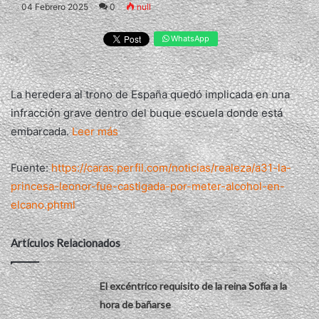
04 Febrero 2025
0
null
WhatsApp
La heredera al trono de España quedó implicada en una
infracción grave dentro del buque escuela donde está
embarcada.
Leer más
Fuente:
https://caras.perfil.com/noticias/realeza/a31-la-
princesa-leonor-fue-castigada-por-meter-alcohol-en-
elcano.phtml
Artículos Relacionados
El excéntrico requisito de la reina Sofía a la
hora de bañarse