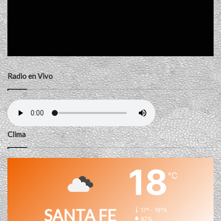
Radio en Vivo
Clima
18
℃
SANTA FE
17º - 18º%
97%