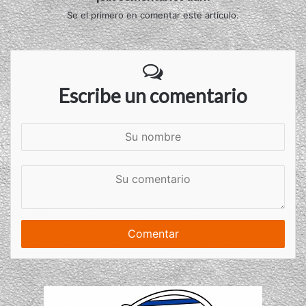
Se el primero en comentar este artículo.
Escribe un comentario
S
u
n
S
o
u
m
c
b
o
r
m
e
e
n
t
a
r