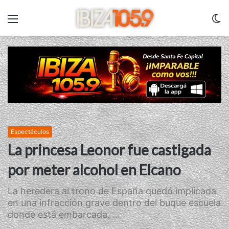
Menu
C
m
Espectáculos
La princesa Leonor fue castigada
por meter alcohol en Elcano
La heredera al trono de España quedó implicada
en una infracción grave dentro del buque escuela
donde está embarcada. ...