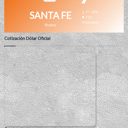
SANTA FE
7º - 8º%
72%
9.6 km/h
Nubes
Cotización Dólar Oficial