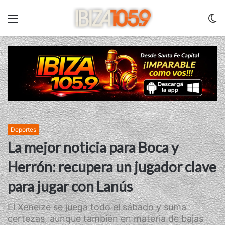
Menu
C
m
Deportes
La mejor noticia para Boca y
Herrón: recupera un jugador clave
para jugar con Lanús
El Xeneize se juega todo el sábado y suma
certezas, aunque también en materia de bajas