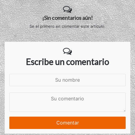
¡Sin comentarios aún!
Se el primero en comentar este artículo.
Escribe un comentario
S
u
n
S
o
u
m
c
b
o
r
m
e
e
n