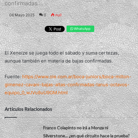
confirmadas....
06 Mayo 2025
0
null
WhatsApp
El Xeneize se juega todo el sábado y suma certezas,
aunque también en materia de bajas confirmadas.
Fuente:
https://www.ole.com.ar/boca-juniors/boca-milton-
gimenez-cavani-bajas-altas-confirmadas-lanus-octavos-
equipo_0_wJVu8uU9GM.html
Artículos Relacionados
Franco Colapinto no irá a Monza ni
Silverstone... ¿en qué circuito hace la prueba?