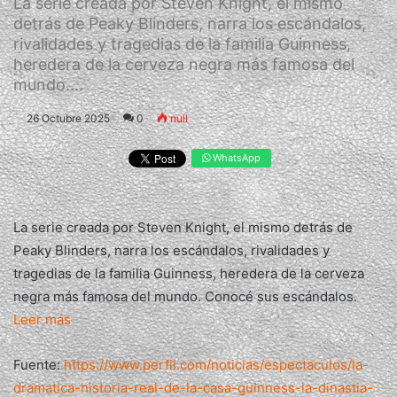
La serie creada por Steven Knight, el mismo
detrás de Peaky Blinders, narra los escándalos,
rivalidades y tragedias de la familia Guinness,
heredera de la cerveza negra más famosa del
mundo....
26 Octubre 2025
0
null
WhatsApp
La serie creada por Steven Knight, el mismo detrás de
Peaky Blinders, narra los escándalos, rivalidades y
tragedias de la familia Guinness, heredera de la cerveza
negra más famosa del mundo. Conocé sus escándalos.
Leer más
Fuente:
https://www.perfil.com/noticias/espectaculos/la-
dramatica-historia-real-de-la-casa-guinness-la-dinastia-