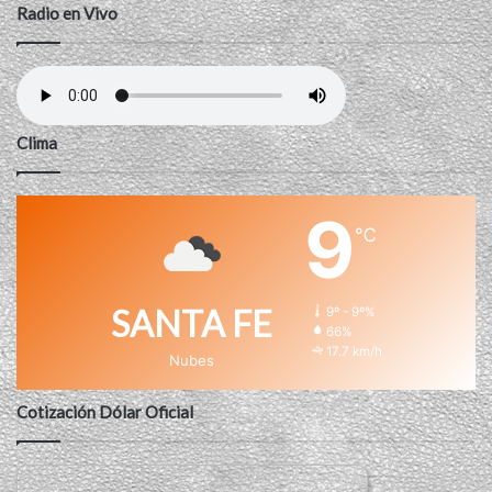
Radio en Vivo
Clima
9
℃
SANTA FE
9º - 9º%
66%
17.7 km/h
Nubes
Cotización Dólar Oficial