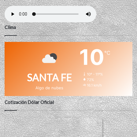
Clima
10
℃
SANTA FE
10º - 11º%
72%
16.1 km/h
Algo de nubes
Cotización Dólar Oficial