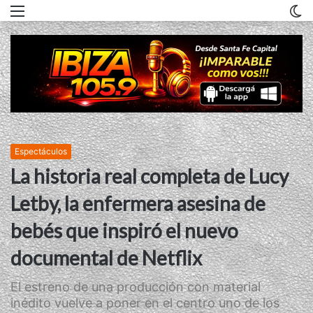
Menu
C
m
Espectáculos
La historia real completa de Lucy
Letby, la enfermera asesina de
bebés que inspiró el nuevo
documental de Netflix
El estreno de una producción con material
inédito vuelve a poner en el centro uno de los