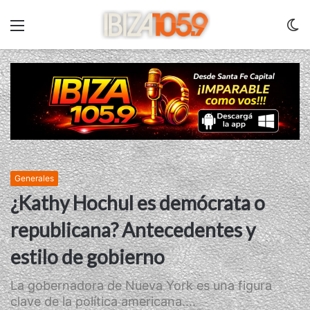
Menu
C
m
Generales
¿Kathy Hochul es demócrata o
republicana? Antecedentes y
estilo de gobierno
La gobernadora de Nueva York es una figura
clave de la política americana....