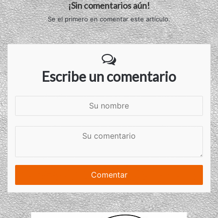
¡Sin comentarios aún!
Se el primero en comentar este artículo.
Escribe un comentario
S
u
n
S
o
u
m
c
b
o
r
m
e
e
n
t
a