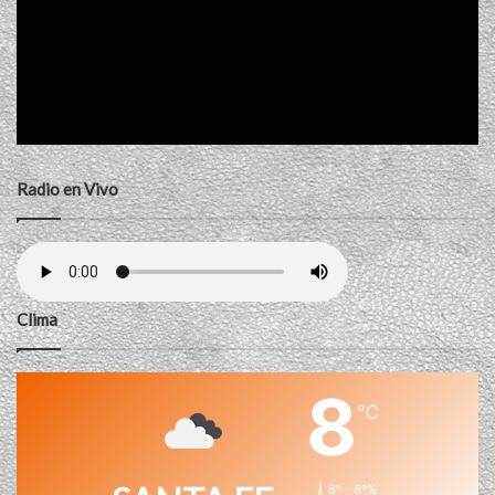
Radio en Vivo
Clima
8
℃
8º - 8º%