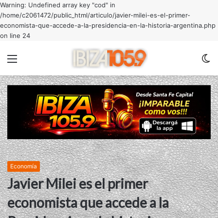
Warning: Undefined array key "cod" in
/home/c2061472/public_html/articulo/javier-milei-es-el-primer-
economista-que-accede-a-la-presidencia-en-la-historia-argentina.php
on line 24
Menu
C
m
Economía
Javier Milei es el primer
economista que accede a la