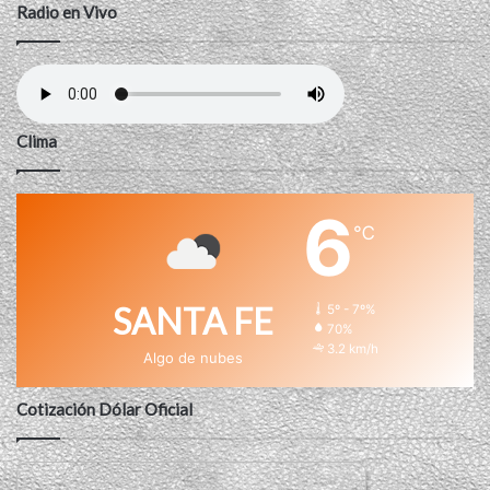
Radio en Vivo
Clima
6
℃
SANTA FE
5º - 7º%
70%
3.2 km/h
Algo de nubes
Cotización Dólar Oficial