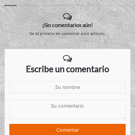
¡Sin comentarios aún!
Se el primero en comentar este artículo.
Escribe un comentario
S
u
n
S
o
u
m
c
b
o
r
m
e
e