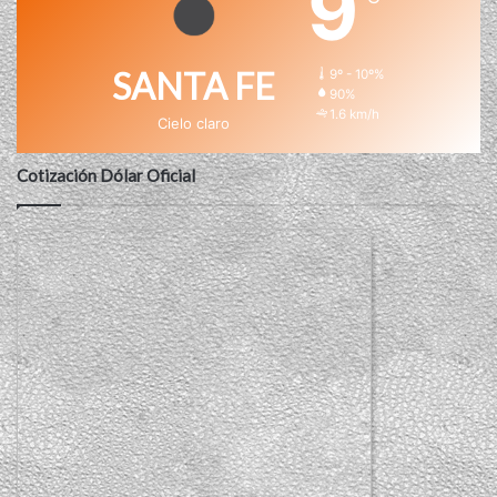
9
SANTA FE
9º - 10º%
90%
1.6 km/h
Cielo claro
Cotización Dólar Oficial