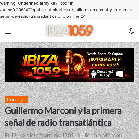
Warning: Undefined array key "cod" in
/home/c2061472/public_html/articulo/guillermo-marconi-y-la-primera-
senal-de-radio-transatlantica.php on line 24
Menu
C
m
Tecnología
Guillermo Marconi y la primera
señal de radio transatlántica
El 12 de diciembre de 1901, Guillermo Marconi