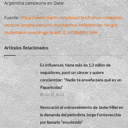
Argentina campeona en Qatar.
Fuente:
https://www.clarin.com/deportes/franco-colapinto-
version-propia-cancion-muchachos-referencias-fangio-
reutemann-suena-gp-brasil_0_mf0lbdlfoI.html
Artículos Relacionados
Es influencer, tiene más de 1,3 millón de
seguidores, pasó un cáncer y quiere
concientizar: “Nadie te enseña para qué es un
Papanicolau”
Oct 31, 2024
Revocaron el sobreseimiento de Javier Milei en
la demanda del periodista Jorge Fontevecchia
por llamarlo "ensobrado"