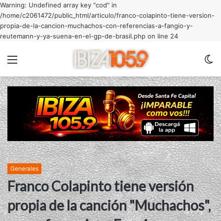
Warning: Undefined array key "cod" in
/home/c2061472/public_html/articulo/franco-colapinto-tiene-version-
propia-de-la-cancion-muchachos-con-referencias-a-fangio-y-
reutemann-y-ya-suena-en-el-gp-de-brasil.php on line 24
Menu
C
m
Generales
Franco Colapinto tiene versión
propia de la canción "Muchachos",