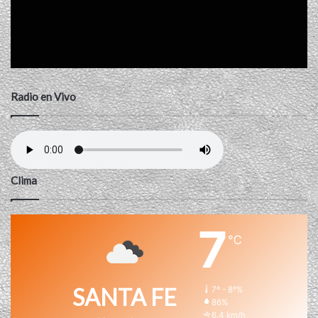
Radio en Vivo
Clima
7
℃
SANTA FE
7º - 8º%
86%
6.4 km/h