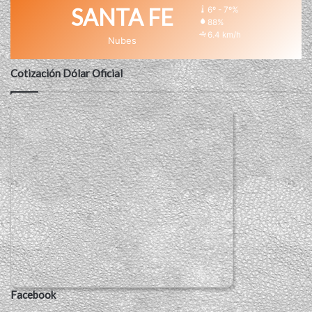
SANTA FE
6º - 7º%
88%
6.4 km/h
Nubes
Cotización Dólar Oficial
Facebook