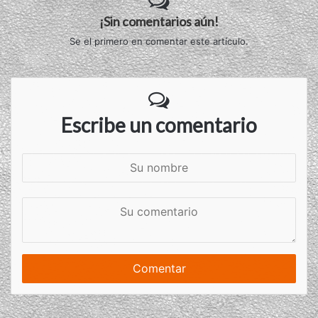
¡Sin comentarios aún!
Se el primero en comentar este artículo.
Escribe un comentario
S
u
n
S
o
u
m
c
b
o
r
m
e
e
n
t