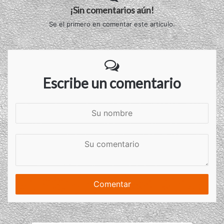
¡Sin comentarios aún!
Se el primero en comentar este artículo.
Escribe un comentario
S
u
n
S
o
u
m
c
b
o
r
m
e
e
n
t
a