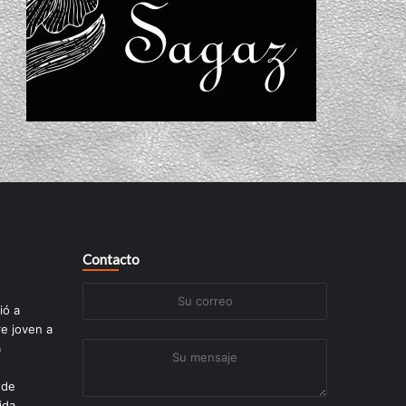
Contacto
Su
ió a
correo
re joven a
a
Su
mensaje
 de
ida