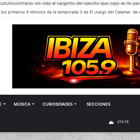
ulo/encontraron-sin-vida-al-sargento-del-ejercito-que-cayo-al-rio-para
E
MÚSICA
CURIOSIDADES
SECCIONES