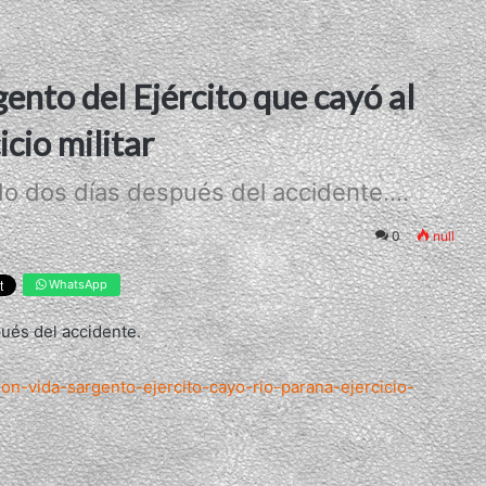
gento del Ejército que cayó al
icio militar
do dos días después del accidente....
0
null
WhatsApp
pués del accidente.
on-vida-sargento-ejercito-cayo-rio-parana-ejercicio-