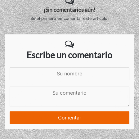
¡Sin comentarios aún!
Se el primero en comentar este artículo.
Escribe un comentario
S
u
n
S
o
u
m
c
b
o
r
m
e
e
n
t