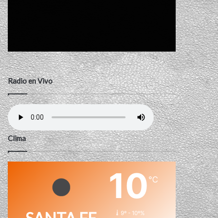
Radio en Vivo
Clima
10
℃
9º - 10º%