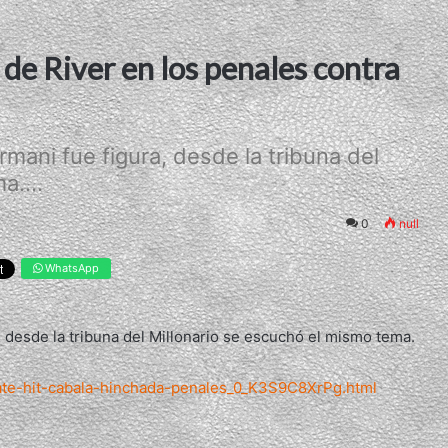
a de River en los penales contra
mani fue figura, desde la tribuna del
a....
0
null
WhatsApp
 desde la tribuna del Millonario se escuchó el mismo tema.
plate-hit-cabala-hinchada-penales_0_K3S9C8XrPg.html