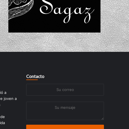
Contacto
Su
ió a
correo
re joven a
a
Su
mensaje
 de
ida