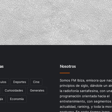
as
Nosotros
Somos FM Ibiza, emisora que nac
ulos
Deportes
Cine
principios de siglo, dándole un ai
Curiosidades
Generales
la radiofonía santafesina, con un
programación orientada hacia el
ía
Economía
entretenimiento, con segmentos
actualidad, ranking, y toda la mov
nocturna. En corto tiempo logro