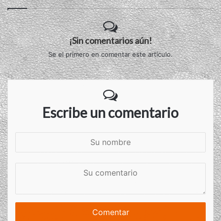
¡Sin comentarios aún!
Se el primero en comentar este artículo.
Escribe un comentario
S
u
n
S
o
u
m
c
b
o
r
m
e
e