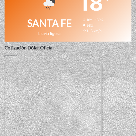
18
SANTA FE
18º - 18º%
98%
11.3 km/h
Lluvia ligera
Cotización Dólar Oficial