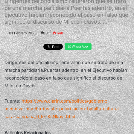
Dirigentes del oficialismo reiteraron que se trató
de una marcha partidiaria.Puertas adentro, en el
Ejecutivo habían reconocido el paso en falso que
significó el discurso de Milei en Davos. ...
01 Febrero 2025
0
null
WhatsApp
Dirigentes del oficialismo reiteraron que se trató de una
marcha partidiaria.Puertas adentro, en el Ejecutivo habían
reconocido el paso en falso que significó el discurso de
Milei en Davos.
Fuente:
https://www.clarin.com/politica/gobierno-
minimiza-marcha-insiste-polarizacion-batalla-cultural-
cara-campana_0_teTKcNkpyr.html
Artículos Relacionados