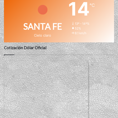
14
℃
SANTA FE
13º - 14º%
52%
8.1 km/h
Cielo claro
Cotización Dólar Oficial