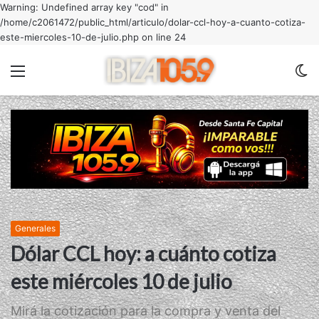
Warning: Undefined array key "cod" in
/home/c2061472/public_html/articulo/dolar-ccl-hoy-a-cuanto-cotiza-
este-miercoles-10-de-julio.php on line 24
Menu
C
m
Generales
Dólar CCL hoy: a cuánto cotiza
este miércoles 10 de julio
Mirá la cotización para la compra y venta del