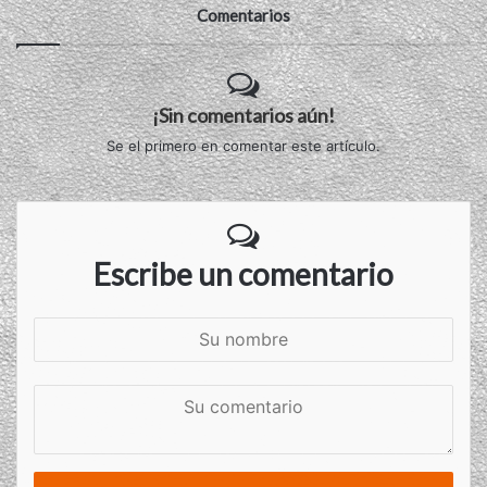
Comentarios
¡Sin comentarios aún!
Se el primero en comentar este artículo.
Escribe un comentario
S
u
n
S
o
u
m
c
b
o
r
m