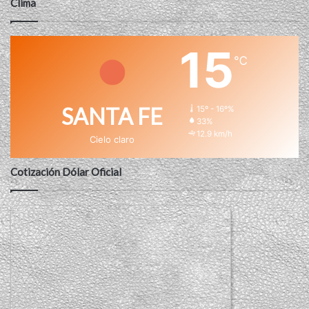
Clima
15
℃
SANTA FE
15º - 16º%
33%
12.9 km/h
Cielo claro
Cotización Dólar Oficial