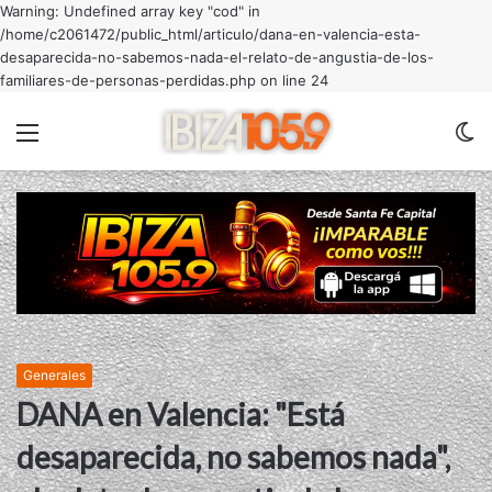
Warning: Undefined array key "cod" in
/home/c2061472/public_html/articulo/dana-en-valencia-esta-
desaparecida-no-sabemos-nada-el-relato-de-angustia-de-los-
familiares-de-personas-perdidas.php on line 24
Menu
C
m
Generales
DANA en Valencia: "Está
desaparecida, no sabemos nada",