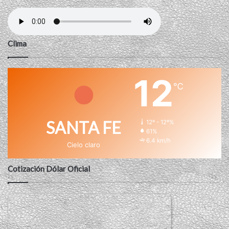
Clima
12
℃
SANTA FE
12º - 12º%
61%
6.4 km/h
Cielo claro
Cotización Dólar Oficial