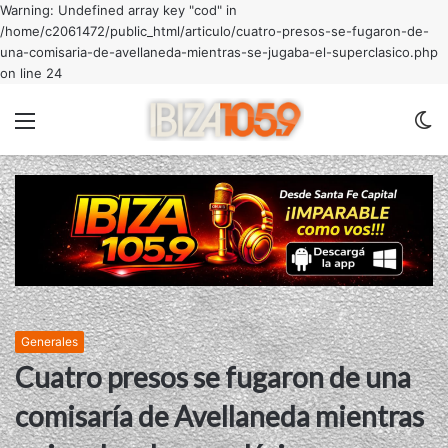
Warning: Undefined array key "cod" in
/home/c2061472/public_html/articulo/cuatro-presos-se-fugaron-de-
una-comisaria-de-avellaneda-mientras-se-jugaba-el-superclasico.php
on line 24
Menu
C
m
Generales
Cuatro presos se fugaron de una
comisaría de Avellaneda mientras