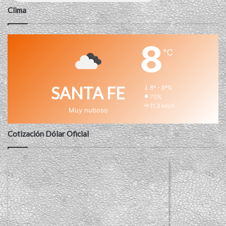
Clima
8
℃
SANTA FE
8º - 8º%
70%
11.3 km/h
Muy nuboso
Cotización Dólar Oficial