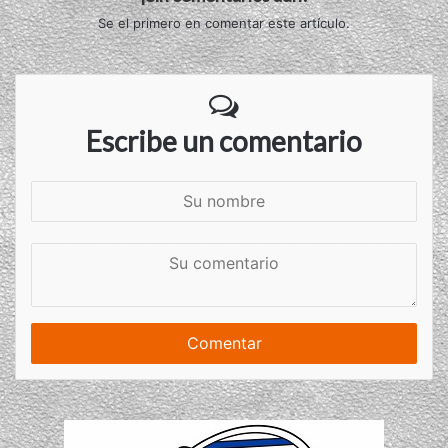
Se el primero en comentar este artículo.
Escribe un comentario
S
u
n
S
o
u
m
c
b
o
r
m
e
e
n
t
a
r