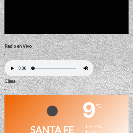
Radio en Vivo
Clima
9
℃
SANTA FE
8º - 9º%
93%