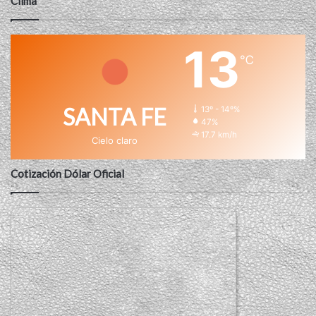
Clima
13
℃
SANTA FE
13º - 14º%
47%
17.7 km/h
Cielo claro
Cotización Dólar Oficial