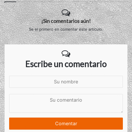
¡Sin comentarios aún!
Se el primero en comentar este artículo.
Escribe un comentario
S
u
n
S
o
u
m
c
b
o
r
m
e
e