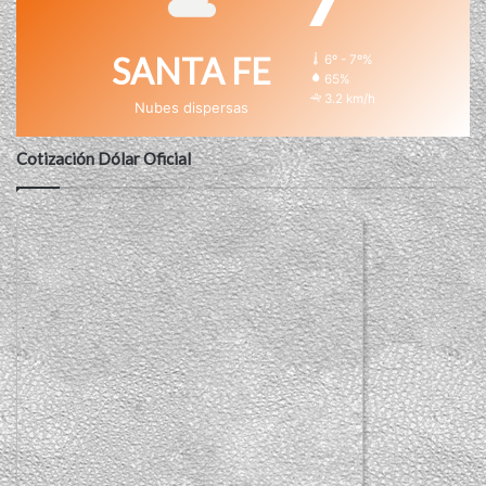
SANTA FE
6º - 7º%
65%
3.2 km/h
Nubes dispersas
Cotización Dólar Oficial