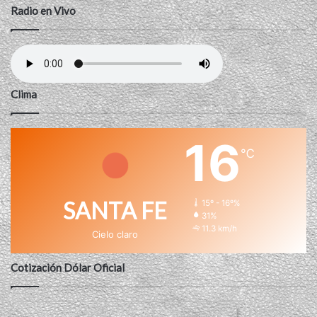
Radio en Vivo
Clima
16
℃
SANTA FE
15º - 16º%
31%
11.3 km/h
Cielo claro
Cotización Dólar Oficial