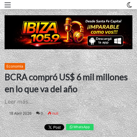
Menu
C
m
Economía
BCRA compró US$ 6 mil millones
en lo que va del año
Leer más...
18 Abril 2026
0
null
WhatsApp