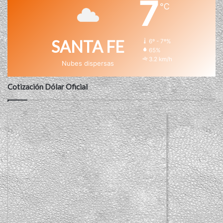
7
℃
SANTA FE
6º - 7º%
65%
3.2 km/h
Nubes dispersas
Cotización Dólar Oficial