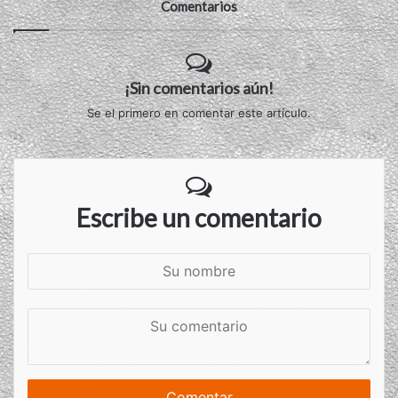
Comentarios
¡Sin comentarios aún!
Se el primero en comentar este artículo.
Escribe un comentario
S
u
n
S
o
u
m
c
b
o
r
m
e