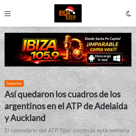
Menu
C
m
Deportes
Así quedaron los cuadros de los
argentinos en el ATP de Adelaida
y Auckland
El calendario del ATP Tour continúa esta semana