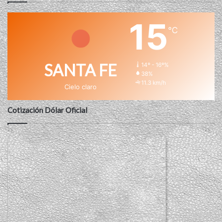
15
℃
SANTA FE
14º - 16º%
38%
11.3 km/h
Cielo claro
Cotización Dólar Oficial