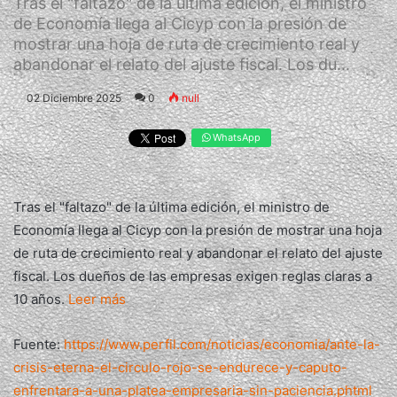
Tras el "faltazo" de la última edición, el ministro
de Economía llega al Cicyp con la presión de
mostrar una hoja de ruta de crecimiento real y
abandonar el relato del ajuste fiscal. Los du...
02 Diciembre 2025
0
null
WhatsApp
Tras el "faltazo" de la última edición, el ministro de
Economía llega al Cicyp con la presión de mostrar una hoja
de ruta de crecimiento real y abandonar el relato del ajuste
fiscal. Los dueños de las empresas exigen reglas claras a
10 años.
Leer más
Fuente:
https://www.perfil.com/noticias/economia/ante-la-
crisis-eterna-el-circulo-rojo-se-endurece-y-caputo-
enfrentara-a-una-platea-empresaria-sin-paciencia.phtml