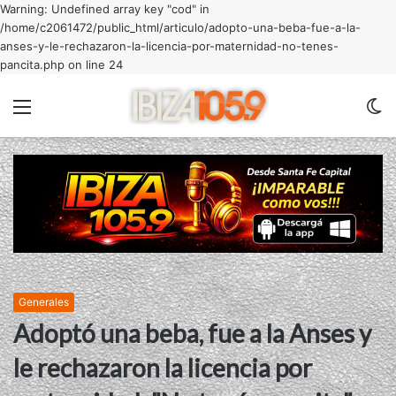
Warning: Undefined array key "cod" in
/home/c2061472/public_html/articulo/adopto-una-beba-fue-a-la-
anses-y-le-rechazaron-la-licencia-por-maternidad-no-tenes-
pancita.php on line 24
Menu
C
m
Generales
Adoptó una beba, fue a la Anses y
le rechazaron la licencia por