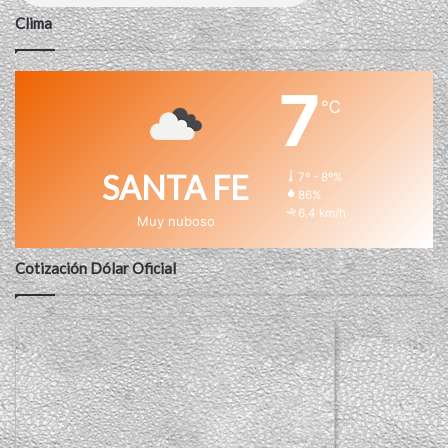
Clima
7
℃
SANTA FE
7º - 8º%
86%
6.4 km/h
Muy nuboso
Cotización Dólar Oficial