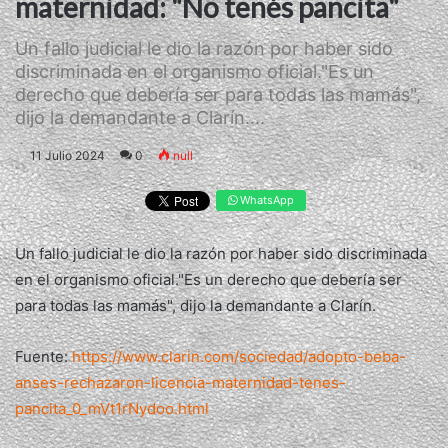
maternidad: "No tenés pancita"
Un fallo judicial le dio la razón por haber sido
discriminada en el organismo oficial."Es un
derecho que debería ser para todas las mamás",
dijo la demandante a Clarín....
11 Julio 2024
0
null
WhatsApp
Un fallo judicial le dio la razón por haber sido discriminada
en el organismo oficial."Es un derecho que debería ser
para todas las mamás", dijo la demandante a Clarín.
Fuente:
https://www.clarin.com/sociedad/adopto-beba-
anses-rechazaron-licencia-maternidad-tenes-
pancita_0_mVt1rNydoo.html