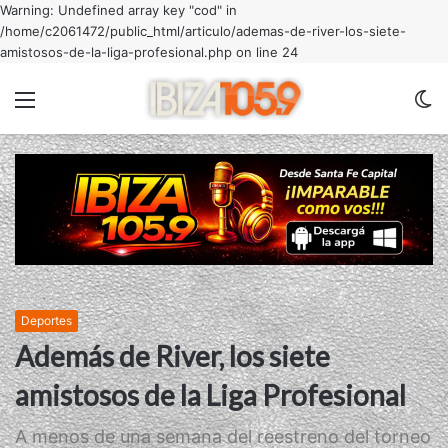
Warning: Undefined array key "cod" in
/home/c2061472/public_html/articulo/ademas-de-river-los-siete-
amistosos-de-la-liga-profesional.php on line 24
Menu
C
m
Deportes
Además de River, los siete
amistosos de la Liga Profesional
A menos de una semana del reestreno del torneo