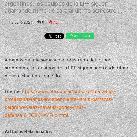
argentinos, los equipos de la LPF siguen
agarrando ritmo de cara al último semestre....
13 Julio 2024
0
null
WhatsApp
A menos de una semana del reestreno del torneo
argentinos, los equipos de la LPF siguen agarrando ritmo
de cara al último semestre.
Fuente:
https://www.ole.com.ar/futbol-primera/liga-
profesional-lanus-independiente-lanus-barracas-
belgrano-velez-newells-godoy-cruz-
defensa_0_2C8KKAYEuq.html
Artículos Relacionados