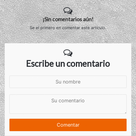
¡Sin comentarios aún!
Se el primero en comentar este artículo.
Escribe un comentario
S
u
n
S
o
u
m
c
b
o
r
m
e
e
n