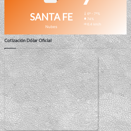
SANTA FE
6º - 7º%
74%
6.4 km/h
Nubes
Cotización Dólar Oficial