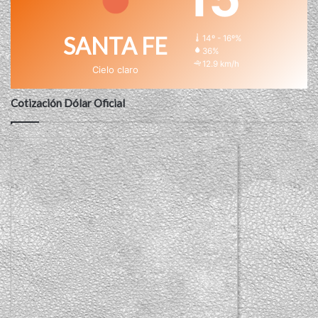
SANTA FE
14º - 16º%
36%
12.9 km/h
Cielo claro
Cotización Dólar Oficial