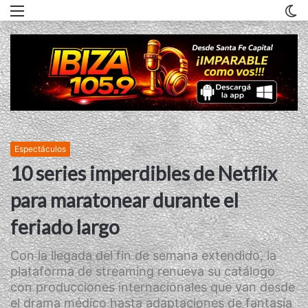
Menu
C
m
Espectáculos
10 series imperdibles de Netflix
para maratonear durante el
feriado largo
Con la llegada del fin de semana extendido, la
plataforma de streaming renueva su catálogo
con producciones internacionales que van desde
el drama médico hasta adaptaciones de fantasía