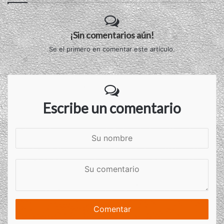
¡Sin comentarios aún!
Se el primero en comentar este artículo.
Escribe un comentario
S
u
n
S
o
u
m
c
b
o
r
m
e
e