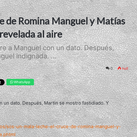
uce de Romina Manguel y Matías
revelada al aire
aire a Manguel con un dato. Después,
uel indignada. ...
0
null
WhatsApp
n un dato. Después, Martin se mostro fastidiado. Y
ulos/sos-un-mala-leche-el-cruce-de-romina-manguel-y-
e.phtml