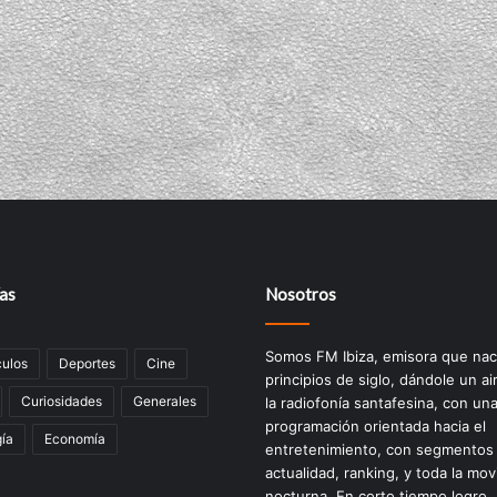
as
Nosotros
Somos FM Ibiza, emisora que nac
ulos
Deportes
Cine
principios de siglo, dándole un ai
Curiosidades
Generales
la radiofonía santafesina, con un
programación orientada hacia el
ía
Economía
entretenimiento, con segmentos
actualidad, ranking, y toda la mov
nocturna. En corto tiempo logro