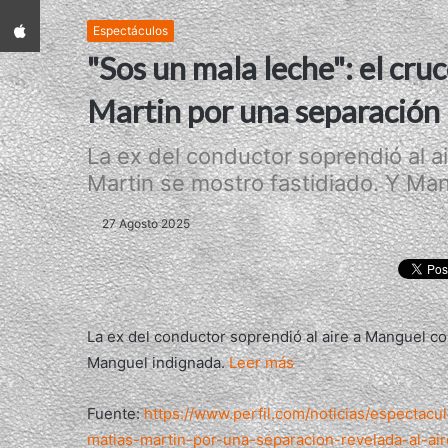
App iPhone
Espectáculos
"Sos un mala leche": el cr
Martin por una separación 
La ex del conductor soprendió al 
Martin se mostro fastidiado. Y Mang
27 Agosto 2025
La ex del conductor soprendió al aire a Manguel co
Manguel indignada.
Leer más
Fuente:
https://www.perfil.com/noticias/espectac
matias-martin-por-una-separacion-revelada-al-air