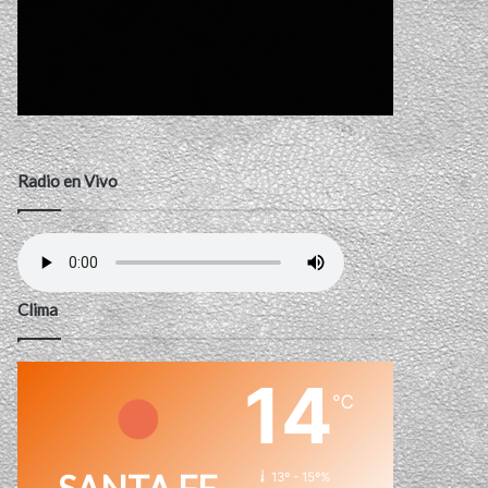
Radio en Vivo
Clima
14
℃
13º - 15º%