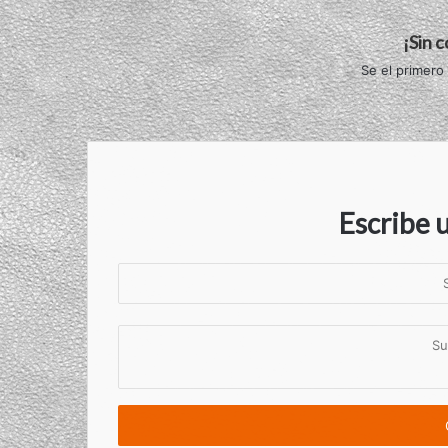
¡Sin 
Se el primero
Escribe 
S
u
n
S
o
u
m
c
b
o
r
m
e
e