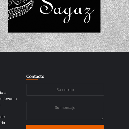
Contacto
Su
ió a
correo
re joven a
a
Su
mensaje
 de
ida