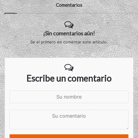
Comentarios
¡Sin comentarios aún!
Se el primero en comentar este artículo.
Escribe un comentario
S
u
n
S
o
u
m
c
b
o
r