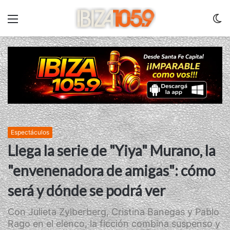
Menu
C
m
Espectáculos
Llega la serie de "Yiya" Murano, la
"envenenadora de amigas": cómo
será y dónde se podrá ver
Con Julieta Zylberberg, Cristina Banegas y Pablo
Rago en el elenco, la ficción combina suspenso y