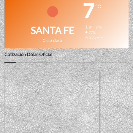
7
℃
SANTA FE
6º - 8º%
77%
3.2 km/h
Cielo claro
Cotización Dólar Oficial