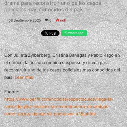
drama para reconstruir uno de los casos
policiales más conocidos del país. ...
08 Septiembre 2025
0
null
WhatsApp
Con Julieta Zylberberg, Cristina Banegas y Pablo Rago en
el elenco, la ficción combina suspenso y drama para
reconstruir uno de los casos policiales más conocidos del
país.
Leer más
Fuente:
https://www.perfil.com/noticias/espectaculos/llega-la-
serie-de-yiya-murano-la-envenenadora-de-amigas-
como-sera-y-donde-se-podra-ver-a35.phtml