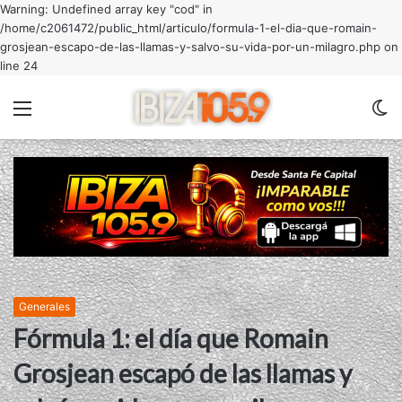
Warning: Undefined array key "cod" in
/home/c2061472/public_html/articulo/formula-1-el-dia-que-romain-
grosjean-escapo-de-las-llamas-y-salvo-su-vida-por-un-milagro.php on
line 24
Menu
C
m
Generales
Fórmula 1: el día que Romain
Grosjean escapó de las llamas y