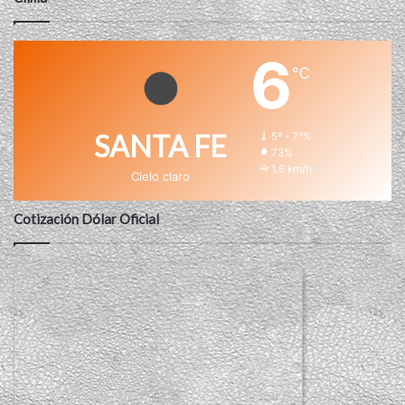
6
℃
SANTA FE
5º - 7º%
73%
1.6 km/h
Cielo claro
Cotización Dólar Oficial