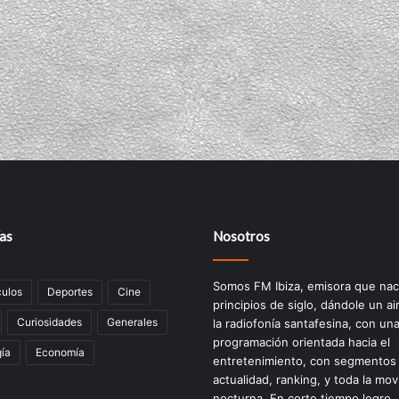
as
Nosotros
Somos FM Ibiza, emisora que nac
ulos
Deportes
Cine
principios de siglo, dándole un ai
Curiosidades
Generales
la radiofonía santafesina, con un
programación orientada hacia el
ía
Economía
entretenimiento, con segmentos
actualidad, ranking, y toda la mov
nocturna. En corto tiempo logro