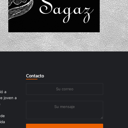
Contacto
Su
ió a
correo
re joven a
a
Su
mensaje
 de
ida