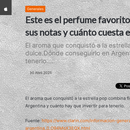
App iPhone
Generales
Este es el perfume favorit
sus notas y cuánto cuesta 
El aroma que conquistó a la estrel
dulce.Dónde conseguirlo en Argenti
tenerlo....
30 Abril 2025
El aroma que conquistó a la estrella pop combina 
Argentina y cuánto hay que invertir para tenerlo.
Fuente:
https://www.clarin.com/informacion-gener
argentina_0_O94MgX3EQX.html