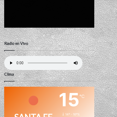
Radio en Vivo
Clima
15
℃
14º - 16º%