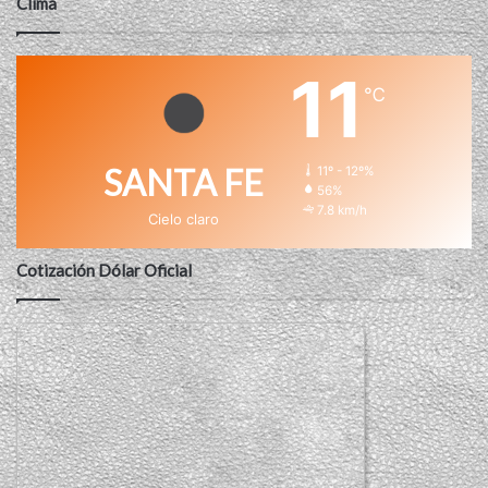
Clima
11
℃
SANTA FE
11º - 12º%
56%
7.8 km/h
Cielo claro
Cotización Dólar Oficial