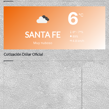
6
℃
SANTA FE
6º - 7º%
89%
4.8 km/h
Muy nuboso
Cotización Dólar Oficial